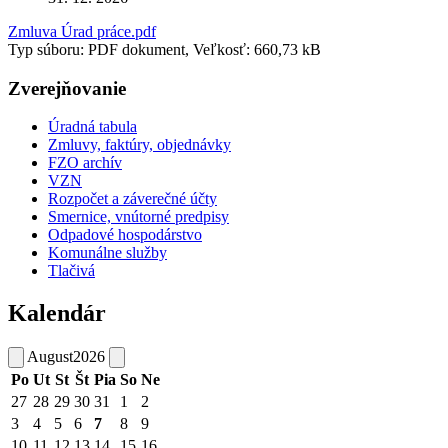
Zmluva Úrad práce.pdf
Typ súboru: PDF dokument, Veľkosť: 660,73 kB
Zverejňovanie
Úradná tabula
Zmluvy, faktúry, objednávky
FZO archív
VZN
Rozpočet a záverečné účty
Smernice, vnútorné predpisy
Odpadové hospodárstvo
Komunálne služby
Tlačivá
Kalendár
August
2026
Po
Ut
St
Št
Pia
So
Ne
27
28
29
30
31
1
2
3
4
5
6
7
8
9
10
11
12
13
14
15
16