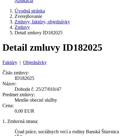
Aplikácia
Úvodná stránka
Zverejňovanie
Zmluvy, faktúry, objednávky
Zmluvy
Detail zmluvy ID182025
Detail zmluvy ID182025
Faktúry
|
Objednávky
Číslo zmluvy:
ID182025
Názov:
Dohoda č. 25/27/010/47
Predmet zmluvy:
Menšie obecné služby
Cena:
0,00 EUR
1. Zmluvná strana:
Úrad práce, sociálnych vecí a rodiny Banská Štiavnica