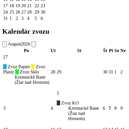
17
18
19
20
21
22
23
24
25
26
27
28
29
30
31
1
2
3
4
5
6
Kalendár zvozu
August
2026
Po
Ut
St
Št
Pi
So
Ne
27
Zvoz Papier
Zvoz
Plasty
Zvoz Sklo
28
29
30
31
1
2
Kremnické Bane
(Žiar nad Hronom)
5
Zvoz KO
3
4
Kremnické Bane
6
7
8
9
(Žiar nad
Hronom)