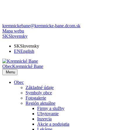
kremnickebane@kremnicke-bane.dcom.sk
Mapa webu
SK
Slovensky
SK
Slovensky
EN
English
Obec
Kremnické Bane
Menu
Obec
Základné údaje
Symboly obce
Fotogalerie
Región aktuálne
Firmy a služby
Ubytovanie
Inzercia
Akcie a podujatia
Lekárne