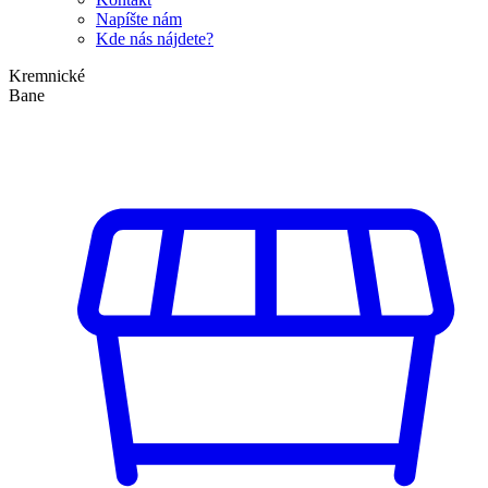
Napíšte nám
Kde nás nájdete?
Kremnické
Bane