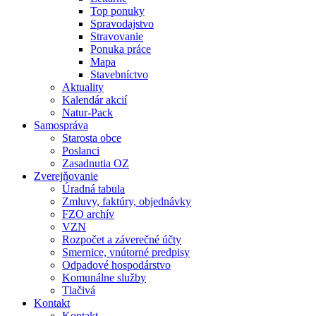
Top ponuky
Spravodajstvo
Stravovanie
Ponuka práce
Mapa
Stavebníctvo
Aktuality
Kalendár akcií
Natur-Pack
Samospráva
Starosta obce
Poslanci
Zasadnutia OZ
Zverejňovanie
Úradná tabula
Zmluvy, faktúry, objednávky
FZO archív
VZN
Rozpočet a záverečné účty
Smernice, vnútorné predpisy
Odpadové hospodárstvo
Komunálne služby
Tlačivá
Kontakt
Kontakt