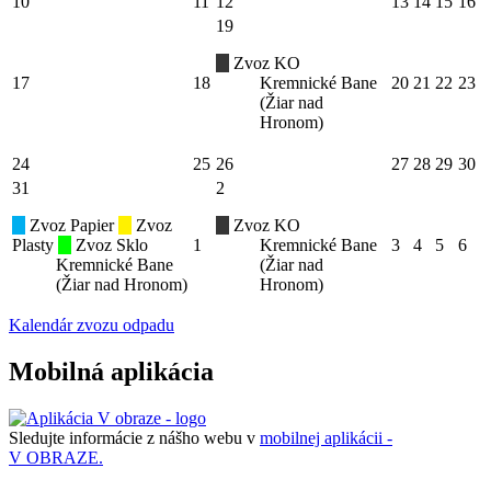
10
11
12
13
14
15
16
19
Zvoz KO
17
18
Kremnické Bane
20
21
22
23
(Žiar nad
Hronom)
24
25
26
27
28
29
30
31
2
Zvoz Papier
Zvoz
Zvoz KO
Plasty
Zvoz Sklo
1
Kremnické Bane
3
4
5
6
Kremnické Bane
(Žiar nad
(Žiar nad Hronom)
Hronom)
Kalendár zvozu odpadu
Mobilná aplikácia
Sledujte informácie z nášho webu v
mobilnej aplikácii -
V OBRAZE.