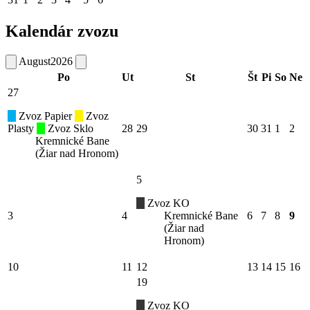
Kalendár zvozu
August
2026
Po
Ut
St
Št
Pi
So
Ne
27
Zvoz Papier
Zvoz
Plasty
Zvoz Sklo
28
29
30
31
1
2
Kremnické Bane
(Žiar nad Hronom)
5
Zvoz KO
3
4
Kremnické Bane
6
7
8
9
(Žiar nad
Hronom)
10
11
12
13
14
15
16
19
Zvoz KO