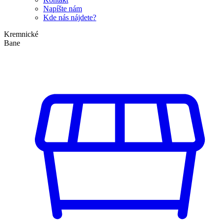
Napíšte nám
Kde nás nájdete?
Kremnické
Bane