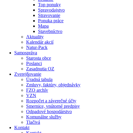
Top ponuky
Spravodajstvo
Stravovanie
Ponuka práce
Mapa
Stavebníctvo
Aktuality
Kalendár akcií
Natur-Pack
Samospráva
Starosta obce
Poslanci
Zasadnutia OZ
Zverejňovanie
Úradná tabula
Zmluvy, faktúry, objednávky
FZO archív
VZN
Rozpočet a záverečné účty
Smernice, vnútorné predpisy
Odpadové hospodárstvo
Komunálne služby
Tlačivá
Kontakt
Kontakt