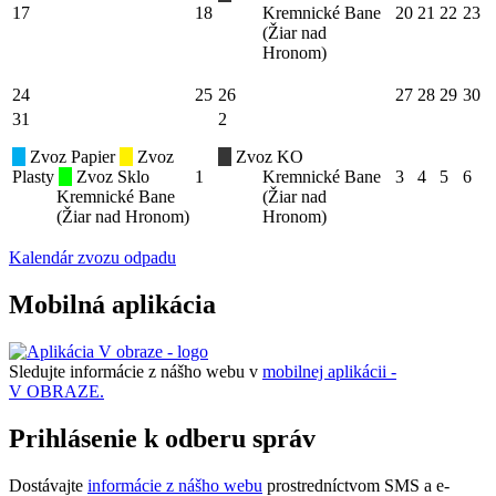
17
18
Kremnické Bane
20
21
22
23
(Žiar nad
Hronom)
24
25
26
27
28
29
30
31
2
Zvoz Papier
Zvoz
Zvoz KO
Plasty
Zvoz Sklo
1
Kremnické Bane
3
4
5
6
Kremnické Bane
(Žiar nad
(Žiar nad Hronom)
Hronom)
Kalendár zvozu odpadu
Mobilná aplikácia
Sledujte informácie z nášho webu v
mobilnej aplikácii -
V OBRAZE.
Prihlásenie k odberu správ
Dostávajte
informácie z nášho webu
prostredníctvom SMS a e-