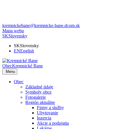
kremnickebane@kremnicke-bane.dcom.sk
Mapa webu
SK
Slovensky
SK
Slovensky
EN
English
Obec
Kremnické Bane
Menu
Obec
Základné údaje
Symboly obce
Fotogalerie
Región aktuálne
Firmy a služby
Ubytovanie
Inzercia
Akcie a podujatia
Lekárne